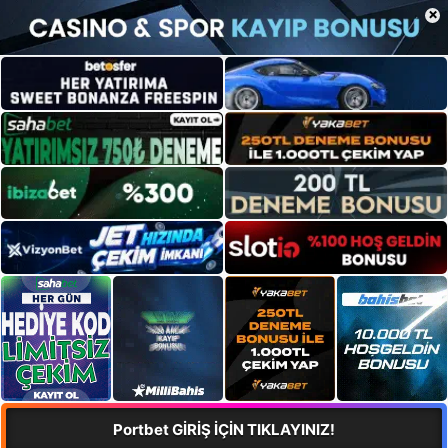
×
Portbet GİRİŞ İÇİN TIKLAYINIZ!