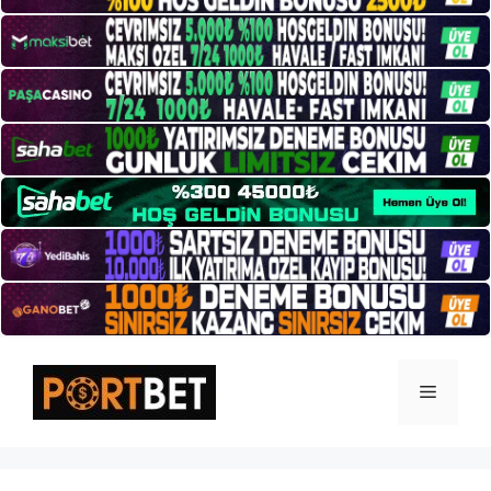
İçeriğe
atla
Menü