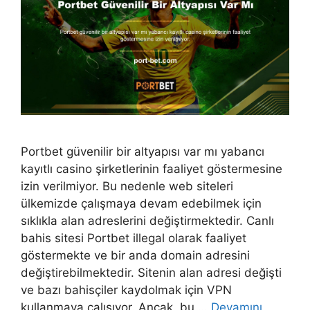
Portbet güvenilir bir altyapısı var mı yabancı
kayıtlı casino şirketlerinin faaliyet göstermesine
izin verilmiyor. Bu nedenle web siteleri
ülkemizde çalışmaya devam edebilmek için
sıklıkla alan adreslerini değiştirmektedir. Canlı
bahis sitesi Portbet illegal olarak faaliyet
göstermekte ve bir anda domain adresini
değiştirebilmektedir. Sitenin alan adresi değişti
ve bazı bahisçiler kaydolmak için VPN
kullanmaya çalışıyor. Ancak, bu …
Devamını