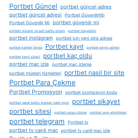
Portbet Güncel
portbet güncel adres
portbet güncel adresi
Portbet Güvenilirliği
portbet güvenlir mi
Portbet Güvenilir Mi
portbet güvenli ve adil bahis ortamı
portbet hoşgeldin
portbet instagram
portbet i̇çin yeni giriş adresi
Portbet kayıt
portbet kaliteli fayda
portbet kayıtlı adresi
portbet kaç oldu
portbet kayıt süreci
portbet maç izle
portbet maç izleme
portbet nasil bir site
portbet müşteri hizmetleri
Portbet Para Çekme
Portbet Promosyon
portbet promosyon kodu
portbet sikayet
portbet sanal bahis oranları canlı oyun
portbet sitesi
portbet sorun çözme
portbet spor etkinlikleri
portbet telegram
Portbet tv
portbet tv canli maç
portbet tv canli maç izle