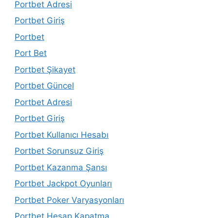
Portbet Adresi
Portbet Giriş
Portbet
Port Bet
Portbet Şikayet
Portbet Güncel
Portbet Adresi
Portbet Giriş
Portbet Kullanıcı Hesabı
Portbet Sorunsuz Giriş
Portbet Kazanma Şansı
Portbet Jackpot Oyunları
Portbet Poker Varyasyonları
Portbet Hesap Kapatma