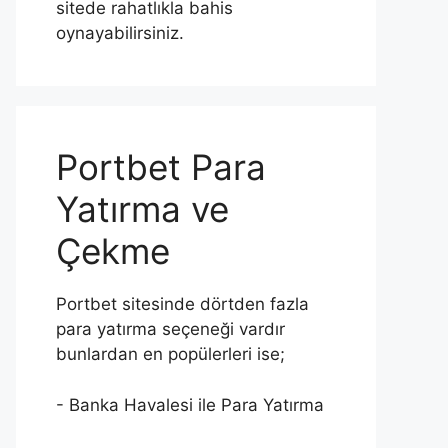
sitede rahatlıkla bahis
oynayabilirsiniz.
Portbet Para
Yatırma ve
Çekme
Portbet sitesinde dörtden fazla
para yatırma seçeneği vardır
bunlardan en popülerleri ise;
- Banka Havalesi ile Para Yatırma