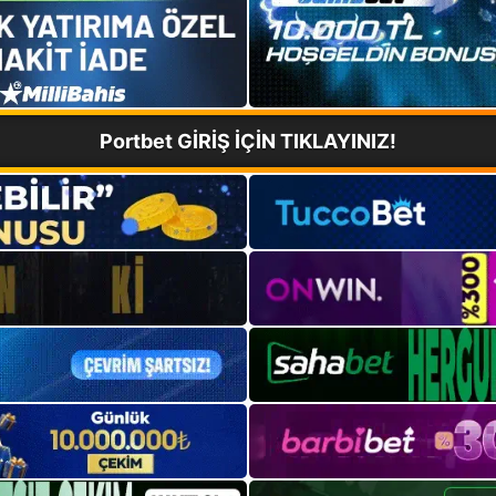
Portbet GİRİŞ İÇİN TIKLAYINIZ!