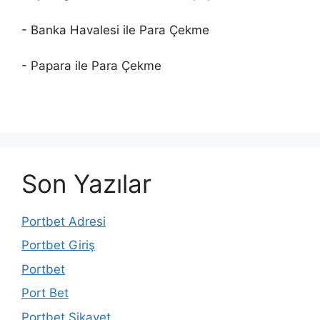
- Banka Havalesi ile Para Çekme
- Papara ile Para Çekme
Son Yazılar
Portbet Adresi
Portbet Giriş
Portbet
Port Bet
Portbet Şikayet