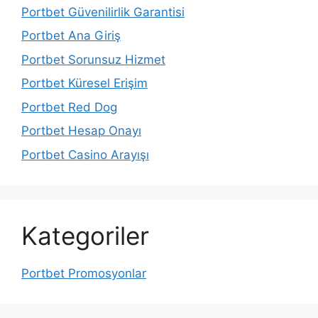
Portbet Güvenilirlik Garantisi
Portbet Ana Giriş
Portbet Sorunsuz Hizmet
Portbet Küresel Erişim
Portbet Red Dog
Portbet Hesap Onayı
Portbet Casino Arayışı
Kategoriler
Portbet Promosyonlar