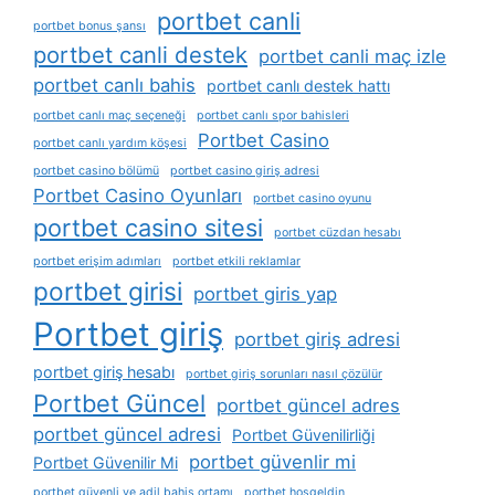
portbet canli
portbet bonus şansı
portbet canli destek
portbet canli maç izle
portbet canlı bahis
portbet canlı destek hattı
portbet canlı maç seçeneği
portbet canlı spor bahisleri
Portbet Casino
portbet canlı yardım köşesi
portbet casino bölümü
portbet casino giriş adresi
Portbet Casino Oyunları
portbet casino oyunu
portbet casino sitesi
portbet cüzdan hesabı
portbet erişim adımları
portbet etkili reklamlar
portbet girisi
portbet giris yap
Portbet giriş
portbet giriş adresi
portbet giriş hesabı
portbet giriş sorunları nasıl çözülür
Portbet Güncel
portbet güncel adres
portbet güncel adresi
Portbet Güvenilirliği
portbet güvenlir mi
Portbet Güvenilir Mi
portbet güvenli ve adil bahis ortamı
portbet hoşgeldin