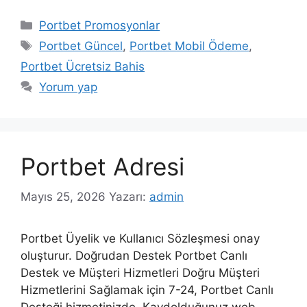
Kategoriler
Portbet Promosyonlar
Etiketler
Portbet Güncel
,
Portbet Mobil Ödeme
,
Portbet Ücretsiz Bahis
Yorum yap
Portbet Adresi
Mayıs 25, 2026
Yazarı:
admin
Portbet Üyelik ve Kullanıcı Sözleşmesi onay
oluşturur. Doğrudan Destek Portbet Canlı
Destek ve Müşteri Hizmetleri Doğru Müşteri
Hizmetlerini Sağlamak için 7-24, Portbet Canlı