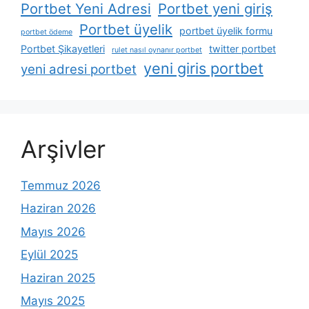
Portbet Yeni Adresi
Portbet yeni giriş
Portbet üyelik
portbet üyelik formu
portbet ödeme
Portbet Şikayetleri
twitter portbet
rulet nasıl oynanır portbet
yeni giris portbet
yeni adresi portbet
Arşivler
Temmuz 2026
Haziran 2026
Mayıs 2026
Eylül 2025
Haziran 2025
Mayıs 2025