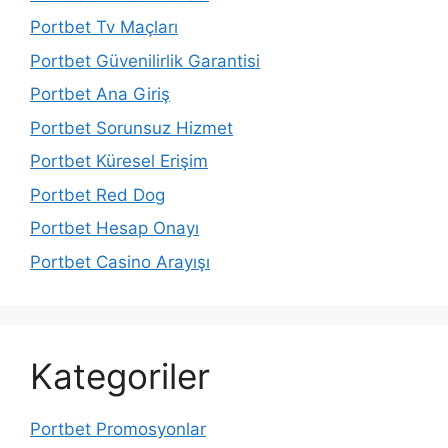
Portbet Tv Maçları
Portbet Güvenilirlik Garantisi
Portbet Ana Giriş
Portbet Sorunsuz Hizmet
Portbet Küresel Erişim
Portbet Red Dog
Portbet Hesap Onayı
Portbet Casino Arayışı
Kategoriler
Portbet Promosyonlar