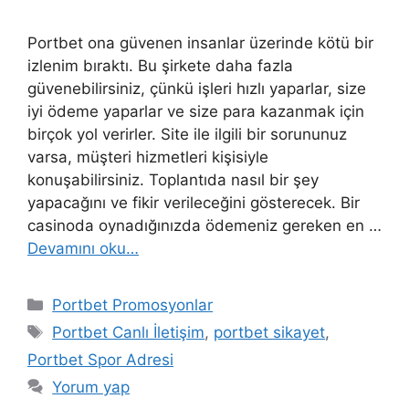
Portbet ona güvenen insanlar üzerinde kötü bir
izlenim bıraktı. Bu şirkete daha fazla
güvenebilirsiniz, çünkü işleri hızlı yaparlar, size
iyi ödeme yaparlar ve size para kazanmak için
birçok yol verirler. Site ile ilgili bir sorununuz
varsa, müşteri hizmetleri kişisiyle
konuşabilirsiniz. Toplantıda nasıl bir şey
yapacağını ve fikir verileceğini gösterecek. Bir
casinoda oynadığınızda ödemeniz gereken en …
Devamını oku…
Kategoriler
Portbet Promosyonlar
Etiketler
Portbet Canlı İletişim
,
portbet sikayet
,
Portbet Spor Adresi
Yorum yap