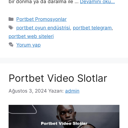
bir donma ya da daralma ile …
Devamını oku…
Kategoriler
Portbet Promosyonlar
Etiketler
portbet oyun endüstrisi
,
portbet telegram
,
portbet web siteleri
Yorum yap
Portbet Video Slotlar
Ağustos 3, 2024
Yazarı:
admin