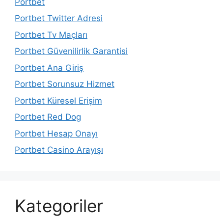
Portbet
Portbet Twitter Adresi
Portbet Tv Maçları
Portbet Güvenilirlik Garantisi
Portbet Ana Giriş
Portbet Sorunsuz Hizmet
Portbet Küresel Erişim
Portbet Red Dog
Portbet Hesap Onayı
Portbet Casino Arayışı
Kategoriler