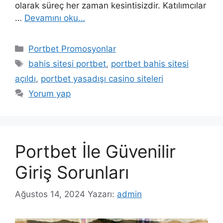
olarak süreç her zaman kesintisizdir. Katılımcılar
…
Devamını oku…
Kategoriler
Portbet Promosyonlar
Etiketler
bahis sitesi portbet
,
portbet bahis sitesi
açıldı
,
portbet yasadışı casino siteleri
Yorum yap
Portbet İle Güvenilir
Giriş Sorunları
Ağustos 14, 2024
Yazarı:
admin