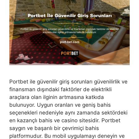
Portbet ile güvenilir giriş sorunları güvenilirlik ve
finansman dışındaki faktörler de elektrikli
araçlara olan ilginin artmasına katkıda
bulunuyor. Uygun oranları ve geniş bahis
seçenekleri nedeniyle aynı zamanda sektördeki
en kazançlı bahis ve casino sitesidir. Portbet
saygın ve başarılı bir çevrimiçi bahis
platformudur. Bu mobil uygulamayı deneyin ve