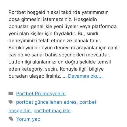
Portbet hoşgeldin aksi takdirde yatırımınızın
boşa gitmesini istemezsiniz. Hoşgeldin
bonusları genellikle yeni üyeler veya platformda
yeni olan kişiler için faydalıdır. Bu, sınırlı
deneyiminizi telafi etmenize olanak tanır.
Sürükleyici bir oyun deneyimi arayanlar için canlı
casino ve sanal bahis seçenekleri mevcuttur.
Lütfen ilgi alanlarınızı en doğru şekilde temsil
eden kategoriyi seçin. Konuyla ilgili bilgiye
buradan ulaşabilirsiniz. …
Devamını oku…
Kategoriler
Portbet Promosyonlar
Etiketler
portbet güncellenen adres
,
portbet
hoşgeldin
,
portbet maç izle
Yorum yap