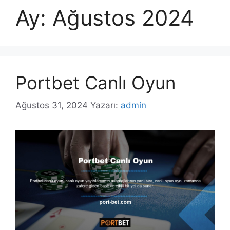
Ay:
Ağustos 2024
Portbet Canlı Oyun
Ağustos 31, 2024
Yazarı:
admin