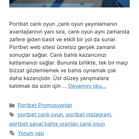
Portbet canlı oyun ,canlı oyun yayınlamanın
avantajlarının yanı sıra, canlı oyun aynı zamanda
zafere giden basit ve etkili bir yol da sunar.
Portbet web sitesi ücretsiz gerçek zamanlı
sonuçlar sağlar. Canlı bahis kazancınızı
katlamanızı sağlar. Bununla birlikte, tek bir maçı
bizzat gözlemlemek ve bahis oynamak çok
daha kazançlıdır. Üst düzey yarışmalara
katılmak da sizin için …
Devamını oku…
Kategoriler
Portbet Promosyonlar
Etiketler
portbet canlı oyun
,
portbet instagram
,
portbet sanal bahis oranları canlı oyun
Yorum yap