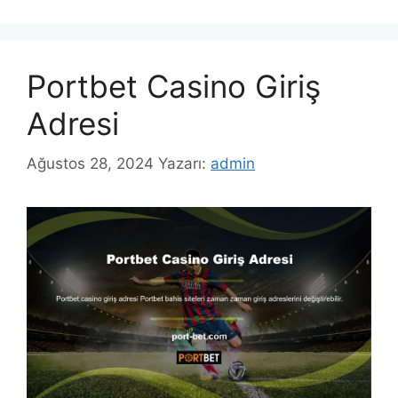
Portbet Casino Giriş
Adresi
Ağustos 28, 2024
Yazarı:
admin