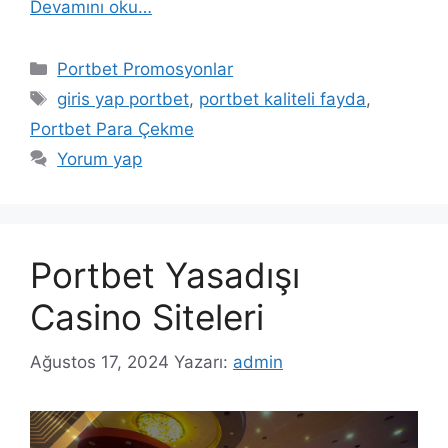
Devamını oku…
Kategoriler
Portbet Promosyonlar
Etiketler
giris yap portbet
,
portbet kaliteli fayda
,
Portbet Para Çekme
Yorum yap
Portbet Yasadışı
Casino Siteleri
Ağustos 17, 2024
Yazarı:
admin