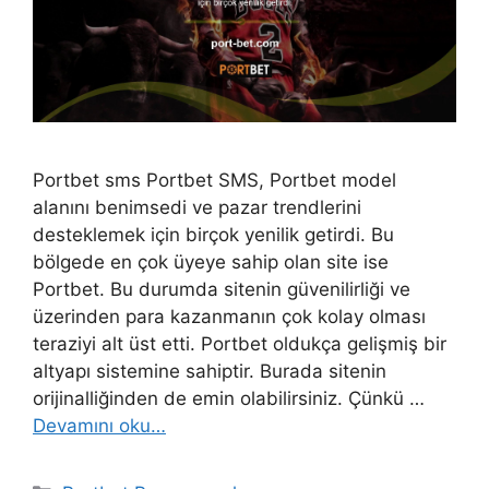
Portbet sms Portbet SMS, Portbet model
alanını benimsedi ve pazar trendlerini
desteklemek için birçok yenilik getirdi. Bu
bölgede en çok üyeye sahip olan site ise
Portbet. Bu durumda sitenin güvenilirliği ve
üzerinden para kazanmanın çok kolay olması
teraziyi alt üst etti. Portbet oldukça gelişmiş bir
altyapı sistemine sahiptir. Burada sitenin
orijinalliğinden de emin olabilirsiniz. Çünkü …
Devamını oku…
Kategoriler