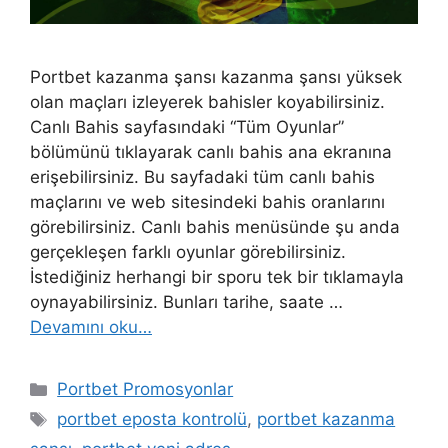
Portbet kazanma şansı kazanma şansı yüksek
olan maçları izleyerek bahisler koyabilirsiniz.
Canlı Bahis sayfasındaki “Tüm Oyunlar”
bölümünü tıklayarak canlı bahis ana ekranına
erişebilirsiniz. Bu sayfadaki tüm canlı bahis
maçlarını ve web sitesindeki bahis oranlarını
görebilirsiniz. Canlı bahis menüsünde şu anda
gerçekleşen farklı oyunlar görebilirsiniz.
İstediğiniz herhangi bir sporu tek bir tıklamayla
oynayabilirsiniz. Bunları tarihe, saate …
Devamını oku…
Kategoriler
Portbet Promosyonlar
Etiketler
portbet eposta kontrolü
,
portbet kazanma