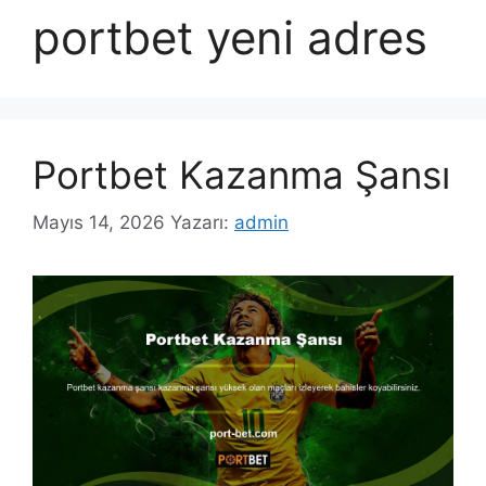
portbet yeni adres
Portbet Kazanma Şansı
Mayıs 14, 2026
Yazarı:
admin