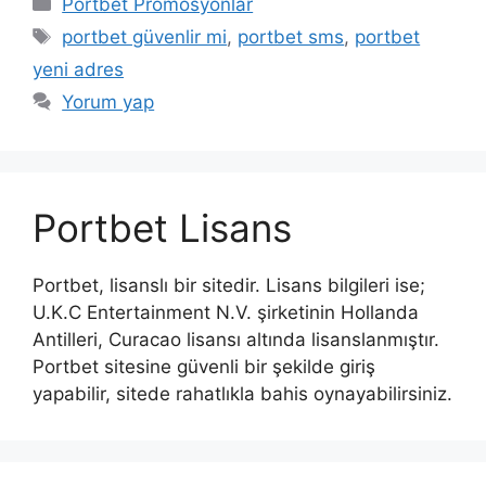
Portbet Promosyonlar
Etiketler
portbet güvenlir mi
,
portbet sms
,
portbet
yeni adres
Yorum yap
Portbet Lisans
Portbet, lisanslı bir sitedir. Lisans bilgileri ise;
U.K.C Entertainment N.V. şirketinin Hollanda
Antilleri, Curacao lisansı altında lisanslanmıştır.
Portbet sitesine güvenli bir şekilde giriş
yapabilir, sitede rahatlıkla bahis oynayabilirsiniz.