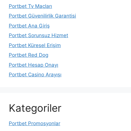
Portbet Tv Maçları
Portbet Güvenilirlik Garantisi
Portbet Ana Giriş
Portbet Sorunsuz Hizmet
Portbet Küresel Erişim
Portbet Red Dog
Portbet Hesap Onayı
Portbet Casino Arayışı
Kategoriler
Portbet Promosyonlar