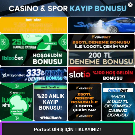
×
Portbet GİRİŞ İÇİN TIKLAYINIZ!