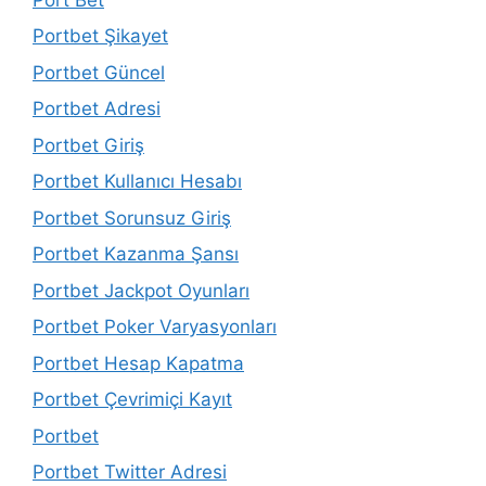
Portbet Şikayet
Portbet Güncel
Portbet Adresi
Portbet Giriş
Portbet Kullanıcı Hesabı
Portbet Sorunsuz Giriş
Portbet Kazanma Şansı
Portbet Jackpot Oyunları
Portbet Poker Varyasyonları
Portbet Hesap Kapatma
Portbet Çevrimiçi Kayıt
Portbet
Portbet Twitter Adresi