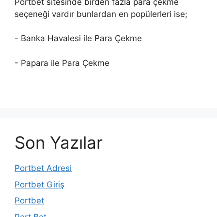
Portbet sitesinde birden fazla para çekme
seçeneği vardır bunlardan en popülerleri ise;
- Banka Havalesi ile Para Çekme
- Papara ile Para Çekme
Son Yazılar
Portbet Adresi
Portbet Giriş
Portbet
Port Bet