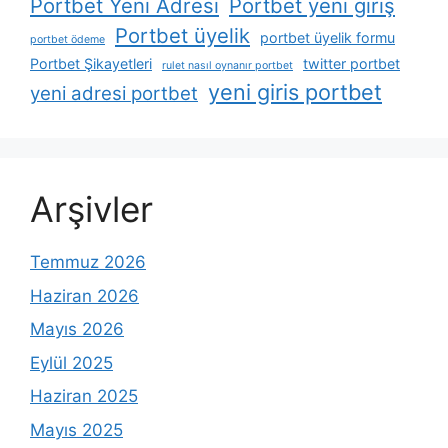
Portbet Yeni Adresi
Portbet yeni giriş
Portbet üyelik
portbet üyelik formu
portbet ödeme
Portbet Şikayetleri
twitter portbet
rulet nasıl oynanır portbet
yeni giris portbet
yeni adresi portbet
Arşivler
Temmuz 2026
Haziran 2026
Mayıs 2026
Eylül 2025
Haziran 2025
Mayıs 2025