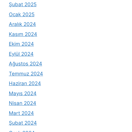
Şubat 2025
Ocak 2025
Aralık 2024
Kasım 2024
Ekim 2024
Eylül 2024
Ağustos 2024
Temmuz 2024
Haziran 2024
Mayıs 2024
Nisan 2024
Mart 2024
Şubat 2024