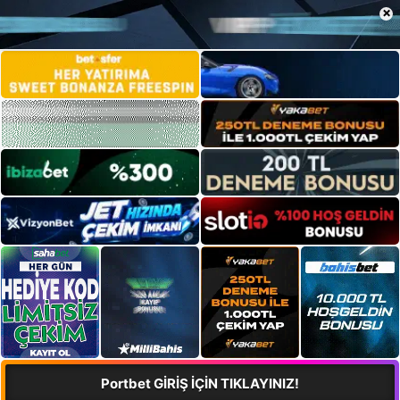
×
Portbet GİRİŞ İÇİN TIKLAYINIZ!