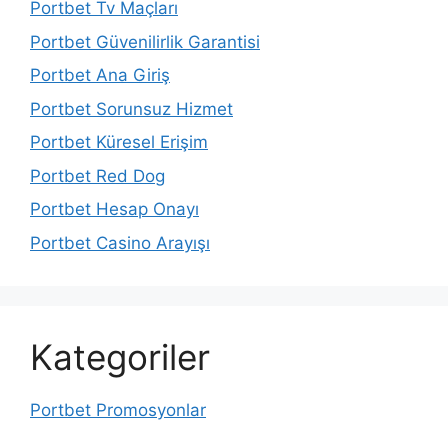
Portbet Tv Maçları
Portbet Güvenilirlik Garantisi
Portbet Ana Giriş
Portbet Sorunsuz Hizmet
Portbet Küresel Erişim
Portbet Red Dog
Portbet Hesap Onayı
Portbet Casino Arayışı
Kategoriler
Portbet Promosyonlar