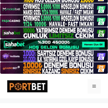
İçeriğe
atla
Menü