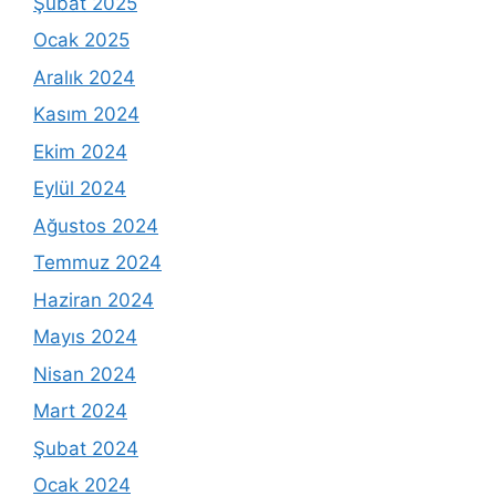
Şubat 2025
Ocak 2025
Aralık 2024
Kasım 2024
Ekim 2024
Eylül 2024
Ağustos 2024
Temmuz 2024
Haziran 2024
Mayıs 2024
Nisan 2024
Mart 2024
Şubat 2024
Ocak 2024