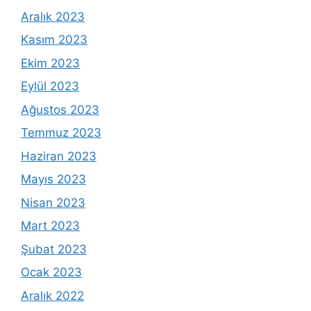
Aralık 2023
Kasım 2023
Ekim 2023
Eylül 2023
Ağustos 2023
Temmuz 2023
Haziran 2023
Mayıs 2023
Nisan 2023
Mart 2023
Şubat 2023
Ocak 2023
Aralık 2022