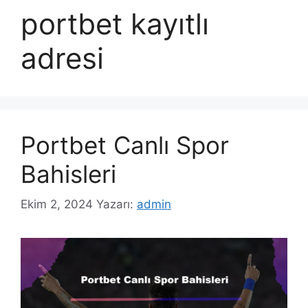
portbet kayıtlı
adresi
Portbet Canlı Spor
Bahisleri
Ekim 2, 2024
Yazarı:
admin