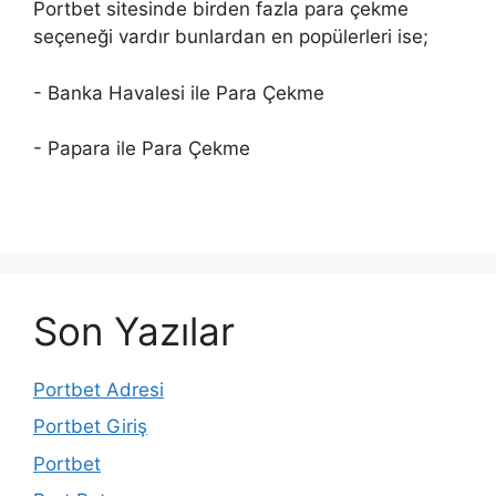
Portbet sitesinde birden fazla para çekme
seçeneği vardır bunlardan en popülerleri ise;
- Banka Havalesi ile Para Çekme
- Papara ile Para Çekme
Son Yazılar
Portbet Adresi
Portbet Giriş
Portbet