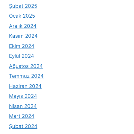
Şubat 2025
Ocak 2025
Aralık 2024
Kasım 2024
Ekim 2024
Eylül 2024
Ağustos 2024
Temmuz 2024
Haziran 2024
Mayıs 2024
Nisan 2024
Mart 2024
Şubat 2024