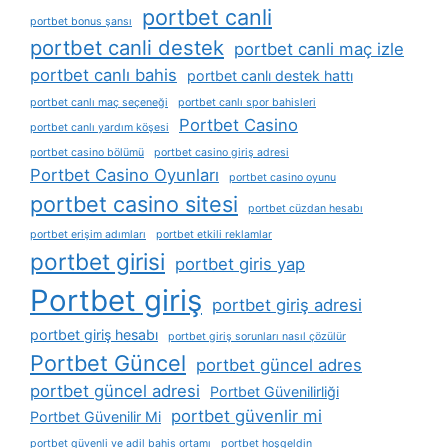
portbet canli
portbet bonus şansı
portbet canli destek
portbet canli maç izle
portbet canlı bahis
portbet canlı destek hattı
portbet canlı maç seçeneği
portbet canlı spor bahisleri
Portbet Casino
portbet canlı yardım köşesi
portbet casino bölümü
portbet casino giriş adresi
Portbet Casino Oyunları
portbet casino oyunu
portbet casino sitesi
portbet cüzdan hesabı
portbet erişim adımları
portbet etkili reklamlar
portbet girisi
portbet giris yap
Portbet giriş
portbet giriş adresi
portbet giriş hesabı
portbet giriş sorunları nasıl çözülür
Portbet Güncel
portbet güncel adres
portbet güncel adresi
Portbet Güvenilirliği
portbet güvenlir mi
Portbet Güvenilir Mi
portbet güvenli ve adil bahis ortamı
portbet hoşgeldin