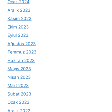
Ocak 2024
Aralık 2023
Kasım 2023
Ekim 2023
Eylül 2023
Ağustos 2023
Temmuz 2023
Haziran 2023
Mayıs 2023
Nisan 2023
Mart 2023
Şubat 2023
Ocak 2023
Aralık 2022