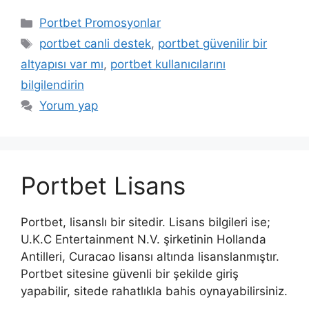
Kategoriler
Portbet Promosyonlar
Etiketler
portbet canli destek
,
portbet güvenilir bir
altyapısı var mı
,
portbet kullanıcılarını
bilgilendirin
Yorum yap
Portbet Lisans
Portbet, lisanslı bir sitedir. Lisans bilgileri ise;
U.K.C Entertainment N.V. şirketinin Hollanda
Antilleri, Curacao lisansı altında lisanslanmıştır.
Portbet sitesine güvenli bir şekilde giriş
yapabilir, sitede rahatlıkla bahis oynayabilirsiniz.