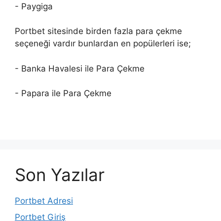
- Paygiga
Portbet sitesinde birden fazla para çekme
seçeneği vardır bunlardan en popülerleri ise;
- Banka Havalesi ile Para Çekme
- Papara ile Para Çekme
Son Yazılar
Portbet Adresi
Portbet Giriş