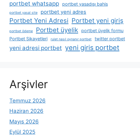
portbet whatsapp
portbet yasadışı bahis
portbet yeni adres
portbet yasal site
Portbet Yeni Adresi
Portbet yeni giriş
Portbet üyelik
portbet üyelik formu
portbet ödeme
Portbet Şikayetleri
twitter portbet
rulet nasıl oynanır portbet
yeni giris portbet
yeni adresi portbet
Arşivler
Temmuz 2026
Haziran 2026
Mayıs 2026
Eylül 2025