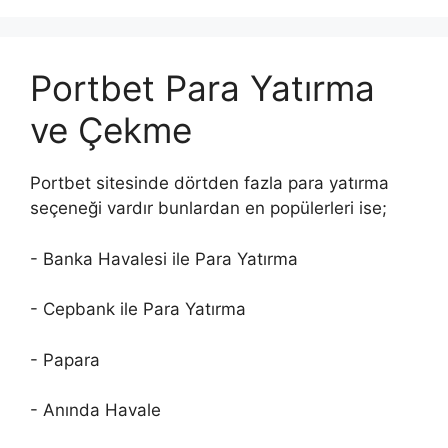
Portbet Para Yatırma
ve Çekme
Portbet sitesinde dörtden fazla para yatırma
seçeneği vardır bunlardan en popülerleri ise;
- Banka Havalesi ile Para Yatırma
- Cepbank ile Para Yatırma
- Papara
- Anında Havale