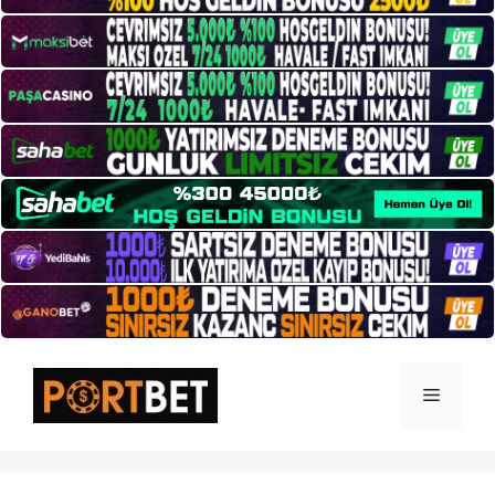
İçeriğe
atla
Menü