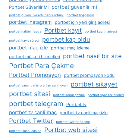
portbet güvenlir mi
Portbet Güvenilir Mi
portbet güvenli ve adil bahis ortamı
portbet hoşgeldin
portbet instagram
portbet i̇çin yeni giriş adresi
Portbet kayıt
portbet kaliteli fayda
portbet kayıtlı adresi
portbet kaç oldu
portbet kayıt süreci
portbet maç izle
portbet maç izleme
portbet nasil bir site
portbet müşteri hizmetleri
Portbet Para Çekme
Portbet Promosyon
portbet promosyon kodu
portbet sikayet
portbet sanal bahis oranları canlı oyun
portbet sitesi
portbet sorun çözme
portbet spor etkinlikleri
portbet telegram
Portbet tv
portbet tv canli maç
portbet tv canli maç izle
Portbet Twitter
portbet twitter ödeme
Portbet web sitesi
portbet ulusal casino