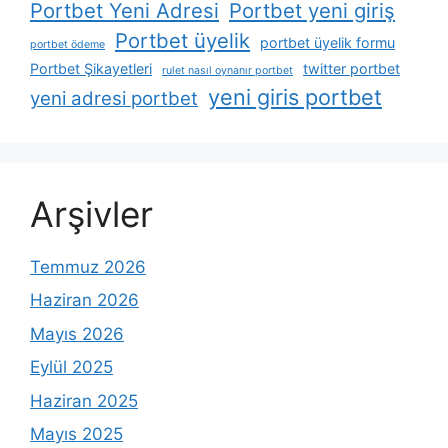
Portbet Yeni Adresi
Portbet yeni giriş
Portbet üyelik
portbet üyelik formu
portbet ödeme
Portbet Şikayetleri
twitter portbet
rulet nasıl oynanır portbet
yeni giris portbet
yeni adresi portbet
Arşivler
Temmuz 2026
Haziran 2026
Mayıs 2026
Eylül 2025
Haziran 2025
Mayıs 2025