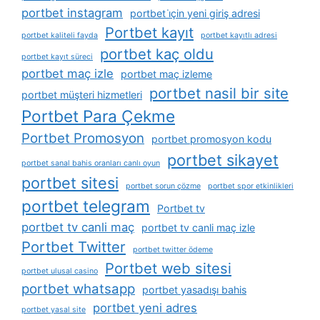
portbet instagram
portbet i̇çin yeni giriş adresi
Portbet kayıt
portbet kaliteli fayda
portbet kayıtlı adresi
portbet kaç oldu
portbet kayıt süreci
portbet maç izle
portbet maç izleme
portbet nasil bir site
portbet müşteri hizmetleri
Portbet Para Çekme
Portbet Promosyon
portbet promosyon kodu
portbet sikayet
portbet sanal bahis oranları canlı oyun
portbet sitesi
portbet sorun çözme
portbet spor etkinlikleri
portbet telegram
Portbet tv
portbet tv canli maç
portbet tv canli maç izle
Portbet Twitter
portbet twitter ödeme
Portbet web sitesi
portbet ulusal casino
portbet whatsapp
portbet yasadışı bahis
portbet yeni adres
portbet yasal site