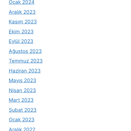
Ocak 2024
Aralık 2023
Kasım 2023
Ekim 2023
Eylül 2023
Ağustos 2023
Temmuz 2023
Haziran 2023
Mayıs 2023
Nisan 2023
Mart 2023
Şubat 2023
Ocak 2023
Aralık 2022