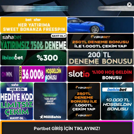
×
Portbet GİRİŞ İÇİN TIKLAYINIZ!