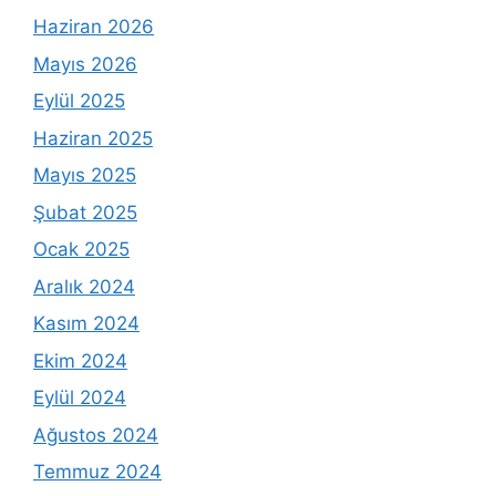
Haziran 2026
Mayıs 2026
Eylül 2025
Haziran 2025
Mayıs 2025
Şubat 2025
Ocak 2025
Aralık 2024
Kasım 2024
Ekim 2024
Eylül 2024
Ağustos 2024
Temmuz 2024