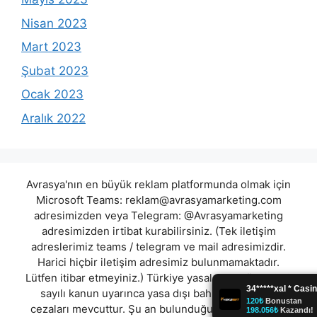
Nisan 2023
Mart 2023
Şubat 2023
Ocak 2023
Aralık 2022
Avrasya'nın en büyük reklam platformunda olmak için
Microsoft Teams:
reklam@avrasyamarketing.com
adresimizden veya Telegram: @Avrasyamarketing
adresimizden irtibat kurabilirsiniz. (Tek iletişim
adreslerimiz teams / telegram ve mail adresimizdir.
Harici hiçbir iletişim adresimiz bulunmamaktadır.
Lütfen itibar etmeyiniz.) Türkiye yasalarına göre 7258
sayılı kanun uyarınca yasa dışı bahis oynamanın
cezaları mevcuttur. Şu an bulunduğunuz site hiç bir