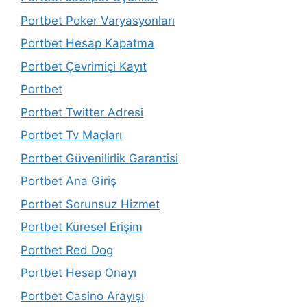
Portbet Poker Varyasyonları
Portbet Hesap Kapatma
Portbet Çevrimiçi Kayıt
Portbet
Portbet Twitter Adresi
Portbet Tv Maçları
Portbet Güvenilirlik Garantisi
Portbet Ana Giriş
Portbet Sorunsuz Hizmet
Portbet Küresel Erişim
Portbet Red Dog
Portbet Hesap Onayı
Portbet Casino Arayışı