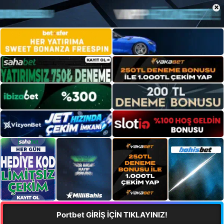
×
Portbet GİRİŞ İÇİN TIKLAYINIZ!