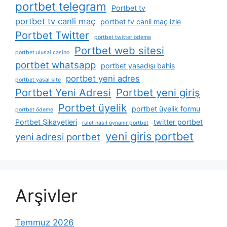
portbet telegram
Portbet tv
portbet tv canli maç
portbet tv canli maç izle
Portbet Twitter
portbet twitter ödeme
Portbet web sitesi
portbet ulusal casino
portbet whatsapp
portbet yasadışı bahis
portbet yeni adres
portbet yasal site
Portbet Yeni Adresi
Portbet yeni giriş
Portbet üyelik
portbet üyelik formu
portbet ödeme
Portbet Şikayetleri
twitter portbet
rulet nasıl oynanır portbet
yeni giris portbet
yeni adresi portbet
Arşivler
Temmuz 2026