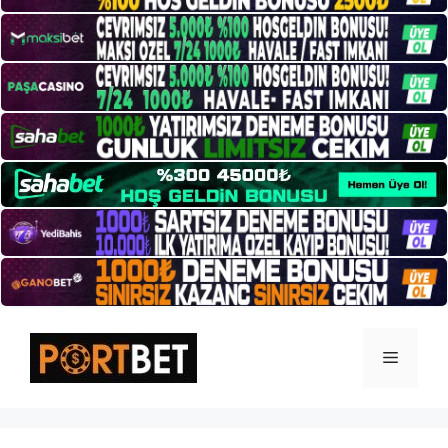
İçeriğe
atla
Menü