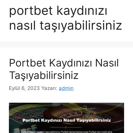
portbet kaydınızı
nasıl taşıyabilirsiniz
Portbet Kaydınızı Nasıl
Taşıyabilirsiniz
Eylül 6, 2023
Yazarı:
admin