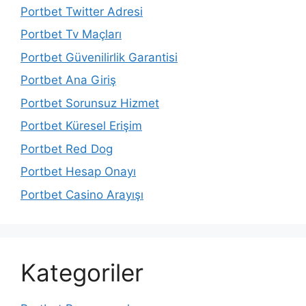
Portbet Twitter Adresi
Portbet Tv Maçları
Portbet Güvenilirlik Garantisi
Portbet Ana Giriş
Portbet Sorunsuz Hizmet
Portbet Küresel Erişim
Portbet Red Dog
Portbet Hesap Onayı
Portbet Casino Arayışı
Kategoriler