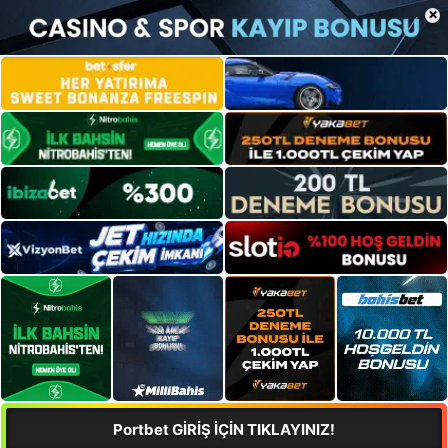
×
Portbet GİRİŞ İÇİN TIKLAYINIZ!