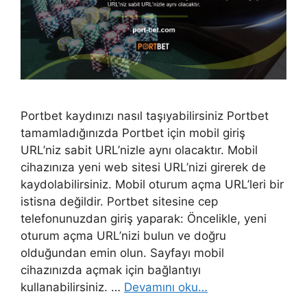
Portbet kaydınızı nasıl taşıyabilirsiniz Portbet
tamamladığınızda Portbet için mobil giriş
URL’niz sabit URL’nizle aynı olacaktır. Mobil
cihazınıza yeni web sitesi URL’nizi girerek de
kaydolabilirsiniz. Mobil oturum açma URL’leri bir
istisna değildir. Portbet sitesine cep
telefonunuzdan giriş yaparak: Öncelikle, yeni
oturum açma URL’nizi bulun ve doğru
olduğundan emin olun. Sayfayı mobil
cihazınızda açmak için bağlantıyı
kullanabilirsiniz. …
Devamını oku…