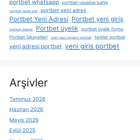
portbet whatsapp
portbet yasadışı bahis
portbet yeni adres
portbet yasal site
Portbet Yeni Adresi
Portbet yeni giriş
Portbet üyelik
portbet üyelik formu
portbet ödeme
Portbet Şikayetleri
twitter portbet
rulet nasıl oynanır portbet
yeni giris portbet
yeni adresi portbet
Arşivler
Temmuz 2026
Haziran 2026
Mayıs 2026
Eylül 2025