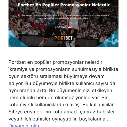
Portbet en popüler promosyonlar nelerdir
i̇kramiye ve promosyonların sunulmasıyla birlikte
oyun sektörü sıralaması büyümeye devam
ediyor. Bu büyümeyle birlikte kullanıcı sayısı da
aynı oranda arttı. Bu büyümenin sizi etkileyen
hem olumlu hem de olumsuz yönleri var. Biri,
kötü niyetli kullanıcılardaki artış. Bu kullanıcılar,
Siteye erişmek için kötü amaçlı çapraz bahisler
veya hileli bahisler oynayabilir, başkalarına …
Devamını oku…