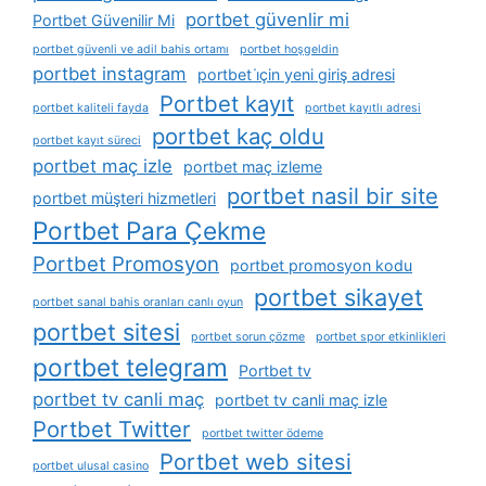
portbet güvenlir mi
Portbet Güvenilir Mi
portbet güvenli ve adil bahis ortamı
portbet hoşgeldin
portbet instagram
portbet i̇çin yeni giriş adresi
Portbet kayıt
portbet kaliteli fayda
portbet kayıtlı adresi
portbet kaç oldu
portbet kayıt süreci
portbet maç izle
portbet maç izleme
portbet nasil bir site
portbet müşteri hizmetleri
Portbet Para Çekme
Portbet Promosyon
portbet promosyon kodu
portbet sikayet
portbet sanal bahis oranları canlı oyun
portbet sitesi
portbet sorun çözme
portbet spor etkinlikleri
portbet telegram
Portbet tv
portbet tv canli maç
portbet tv canli maç izle
Portbet Twitter
portbet twitter ödeme
Portbet web sitesi
portbet ulusal casino