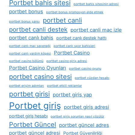
Portbet bahis sitesi
portbet bahis sitesinin adresi
portbet bonus
portbet bonus promosyon elde etmek
portbet canli
portbet bonus şansı
portbet canli destek
portbet canli maç izle
portbet canlı bahis
portbet canlı destek hattı
portbet canlı maç seçeneği
portbet canlı spor bahisleri
Portbet Casino
portbet canlı yardım köşesi
portbet casino bölümü
portbet casino giriş adresi
Portbet Casino Oyunları
portbet casino oyunu
portbet casino sitesi
portbet cüzdan hesabı
portbet erişim adımları
portbet etkili reklamlar
portbet girisi
portbet giris yap
Portbet giriş
portbet giriş adresi
portbet giriş hesabı
portbet giriş sorunları nasıl çözülür
Portbet Güncel
portbet güncel adres
portbet güncel adresi
Portbet Güvenilirliği