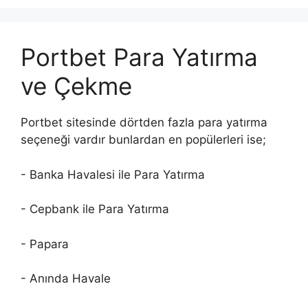
Portbet Para Yatırma
ve Çekme
Portbet sitesinde dörtden fazla para yatırma
seçeneği vardır bunlardan en popülerleri ise;
- Banka Havalesi ile Para Yatırma
- Cepbank ile Para Yatırma
- Papara
- Anında Havale