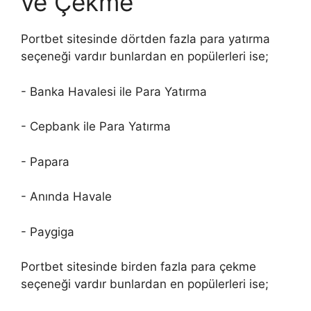
ve Çekme
Portbet sitesinde dörtden fazla para yatırma
seçeneği vardır bunlardan en popülerleri ise;
- Banka Havalesi ile Para Yatırma
- Cepbank ile Para Yatırma
- Papara
- Anında Havale
- Paygiga
Portbet sitesinde birden fazla para çekme
seçeneği vardır bunlardan en popülerleri ise;