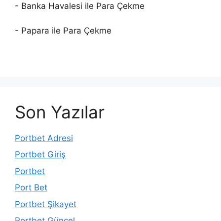
- Banka Havalesi ile Para Çekme
- Papara ile Para Çekme
Son Yazılar
Portbet Adresi
Portbet Giriş
Portbet
Port Bet
Portbet Şikayet
Portbet Güncel