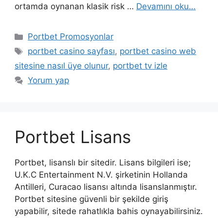
ortamda oynanan klasik risk …
Devamını oku…
Kategoriler
Portbet Promosyonlar
Etiketler
portbet casino sayfası
,
portbet casino web
sitesine nasıl üye olunur
,
portbet tv izle
Yorum yap
Portbet Lisans
Portbet, lisanslı bir sitedir. Lisans bilgileri ise;
U.K.C Entertainment N.V. şirketinin Hollanda
Antilleri, Curacao lisansı altında lisanslanmıştır.
Portbet sitesine güvenli bir şekilde giriş
yapabilir, sitede rahatlıkla bahis oynayabilirsiniz.