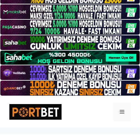
İçeriğe
atla
Menü