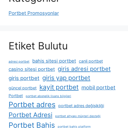
Portbet Promosyonlar
Etiket Bulutu
bahis sitesi portbet
canli portbet
adresi portbet
giris adresi portbet
casino sitesi portbet
giris yap portbet
giris portbet
kayit portbet
mobil portbet
güncel portbet
Portbet
portbet abonelik lisans bilgileri
Portbet adres
portbet adres değişikliği
Portbet Adresi
portbet altyapı müşteri desteği
Portbet Bahis
portbet bahis platform