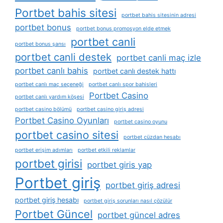
Portbet bahis sitesi
portbet bahis sitesinin adresi
portbet bonus
portbet bonus promosyon elde etmek
portbet canli
portbet bonus şansı
portbet canli destek
portbet canli maç izle
portbet canlı bahis
portbet canlı destek hattı
portbet canlı maç seçeneği
portbet canlı spor bahisleri
Portbet Casino
portbet canlı yardım köşesi
portbet casino bölümü
portbet casino giriş adresi
Portbet Casino Oyunları
portbet casino oyunu
portbet casino sitesi
portbet cüzdan hesabı
portbet erişim adımları
portbet etkili reklamlar
portbet girisi
portbet giris yap
Portbet giriş
portbet giriş adresi
portbet giriş hesabı
portbet giriş sorunları nasıl çözülür
Portbet Güncel
portbet güncel adres