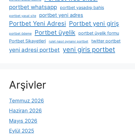
portbet whatsapp
portbet yasadışı bahis
portbet yeni adres
portbet yasal site
Portbet Yeni Adresi
Portbet yeni giriş
Portbet üyelik
portbet üyelik formu
portbet ödeme
Portbet Şikayetleri
twitter portbet
rulet nasıl oynanır portbet
yeni giris portbet
yeni adresi portbet
Arşivler
Temmuz 2026
Haziran 2026
Mayıs 2026
Eylül 2025