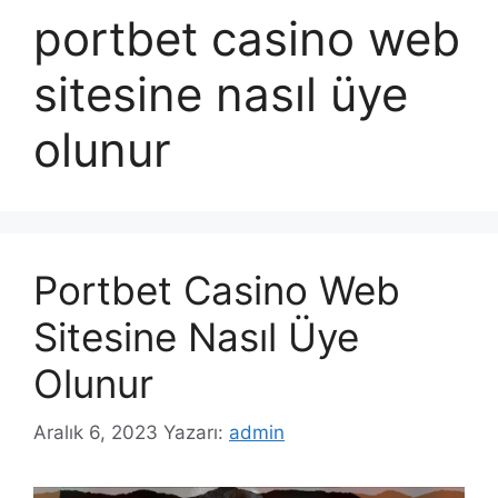
portbet casino web
sitesine nasıl üye
olunur
Portbet Casino Web
Sitesine Nasıl Üye
Olunur
Aralık 6, 2023
Yazarı:
admin