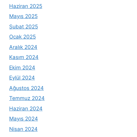
Haziran 2025
Mayıs 2025
Şubat 2025
Ocak 2025
Aralık 2024
Kasım 2024
Ekim 2024
Eylül 2024
Ağustos 2024
Temmuz 2024
Haziran 2024
Mayıs 2024
Nisan 2024