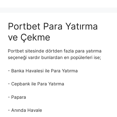
Portbet Para Yatırma
ve Çekme
Portbet sitesinde dörtden fazla para yatırma
seçeneği vardır bunlardan en popülerleri ise;
- Banka Havalesi ile Para Yatırma
- Cepbank ile Para Yatırma
- Papara
- Anında Havale