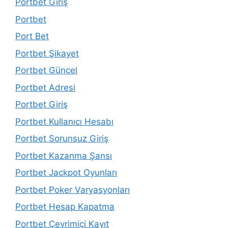
Portbet Giriş
Portbet
Port Bet
Portbet Şikayet
Portbet Güncel
Portbet Adresi
Portbet Giriş
Portbet Kullanıcı Hesabı
Portbet Sorunsuz Giriş
Portbet Kazanma Şansı
Portbet Jackpot Oyunları
Portbet Poker Varyasyonları
Portbet Hesap Kapatma
Portbet Çevrimiçi Kayıt