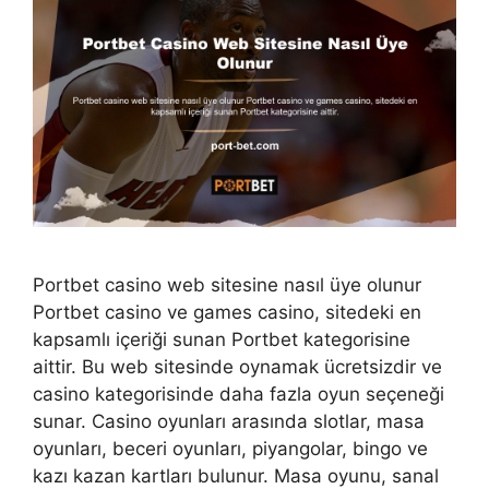
Portbet casino web sitesine nasıl üye olunur
Portbet casino ve games casino, sitedeki en
kapsamlı içeriği sunan Portbet kategorisine
aittir. Bu web sitesinde oynamak ücretsizdir ve
casino kategorisinde daha fazla oyun seçeneği
sunar. Casino oyunları arasında slotlar, masa
oyunları, beceri oyunları, piyangolar, bingo ve
kazı kazan kartları bulunur. Masa oyunu, sanal