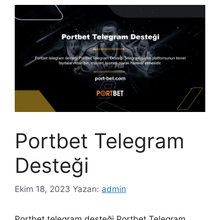
Portbet Telegram
Desteği
Ekim 18, 2023
Yazarı:
admin
Portbet telegram desteği Portbet Telegram