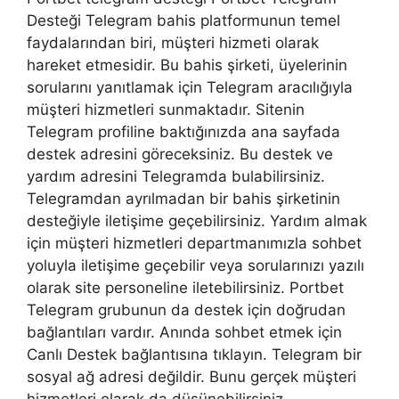
Desteği Telegram bahis platformunun temel
faydalarından biri, müşteri hizmeti olarak
hareket etmesidir. Bu bahis şirketi, üyelerinin
sorularını yanıtlamak için Telegram aracılığıyla
müşteri hizmetleri sunmaktadır. Sitenin
Telegram profiline baktığınızda ana sayfada
destek adresini göreceksiniz. Bu destek ve
yardım adresini Telegramda bulabilirsiniz.
Telegramdan ayrılmadan bir bahis şirketinin
desteğiyle iletişime geçebilirsiniz. Yardım almak
için müşteri hizmetleri departmanımızla sohbet
yoluyla iletişime geçebilir veya sorularınızı yazılı
olarak site personeline iletebilirsiniz. Portbet
Telegram grubunun da destek için doğrudan
bağlantıları vardır. Anında sohbet etmek için
Canlı Destek bağlantısına tıklayın. Telegram bir
sosyal ağ adresi değildir. Bunu gerçek müşteri