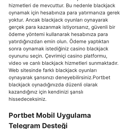
hizmetleri de mevcuttur. Bu nedenle blackjack
oynamak için hesabınıza para yatırmanıza gerek
yoktur. Ancak blackjack oyunları oynayarak
gerçek para kazanmak istiyorsanız, güvenli bir
ödeme yöntemi kullanarak hesabınıza para
yatırdığınızdan emin olun. Ödeme yaptıktan
sonra oynamak istediğiniz casino blackjack
oyununu seçin. Çevrimiçi casino platformu,
video ve canlı blackjack hizmetleri sunmaktadır.
Web sitesinde farklı blackjack oyunları
oynayarak şansınızı deneyebilirsiniz.Portbet
blackjack oynadığınızda düzenli olarak
kazandığınız için kendinizi şanslı
hissedeceksiniz.
Portbet Mobil Uygulama
Telegram Desteği