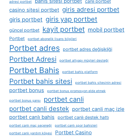
bahis sitesi portbet
canli portbet
adresi portbet
giris adresi portbet
casino sitesi portbet
giris yap portbet
giris portbet
kayit portbet
mobil portbet
güncel portbet
Portbet
portbet abonelik lisans bilgileri
Portbet adres
portbet adres değişikliği
Portbet Adresi
portbet altyapı müşteri desteği
Portbet Bahis
portbet bahis platform
Portbet bahis sitesi
portbet bahis sitesinin adresi
portbet bonus
portbet bonus promosyon elde etmek
portbet canli
portbet bonus şansı
portbet canli destek
portbet canli maç izle
portbet canlı bahis
portbet canlı destek hattı
portbet canlı maç seçeneği
portbet canlı spor bahisleri
Portbet Casino
portbet canlı yardım köşesi