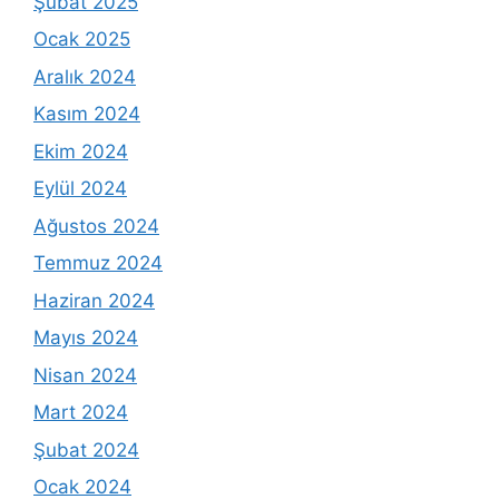
Şubat 2025
Ocak 2025
Aralık 2024
Kasım 2024
Ekim 2024
Eylül 2024
Ağustos 2024
Temmuz 2024
Haziran 2024
Mayıs 2024
Nisan 2024
Mart 2024
Şubat 2024
Ocak 2024