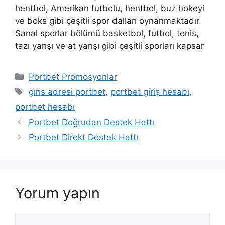
hentbol, ​​Amerikan futbolu, hentbol, ​​buz hokeyi
ve boks gibi çeşitli spor dalları oynanmaktadır.
Sanal sporlar bölümü basketbol, ​​futbol, ​​tenis,
tazı yarışı ve at yarışı gibi çeşitli sporları kapsar
Kategoriler
Portbet Promosyonlar
Etiketler
giris adresi portbet
,
portbet giriş hesabı
,
portbet hesabı
Portbet Doğrudan Destek Hattı
Portbet Direkt Destek Hattı
Yorum yapın
Yorum