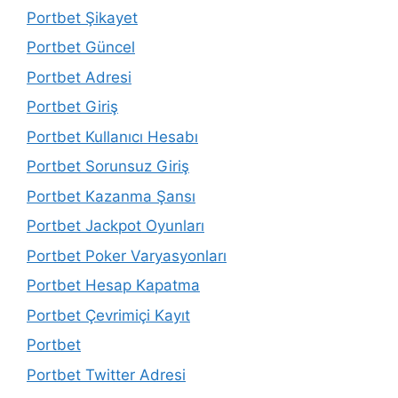
Portbet Şikayet
Portbet Güncel
Portbet Adresi
Portbet Giriş
Portbet Kullanıcı Hesabı
Portbet Sorunsuz Giriş
Portbet Kazanma Şansı
Portbet Jackpot Oyunları
Portbet Poker Varyasyonları
Portbet Hesap Kapatma
Portbet Çevrimiçi Kayıt
Portbet
Portbet Twitter Adresi