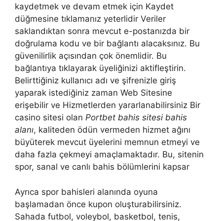
kaydetmek ve devam etmek için Kaydet
düğmesine tıklamanız yeterlidir Veriler
saklandıktan sonra mevcut e-postanızda bir
doğrulama kodu ve bir bağlantı alacaksınız. Bu
güvenilirlik açısından çok önemlidir. Bu
bağlantıya tıklayarak üyeliğinizi aktifleştirin.
Belirttiğiniz kullanıcı adı ve şifrenizle giriş
yaparak istediğiniz zaman Web Sitesine
erişebilir ve Hizmetlerden yararlanabilirsiniz Bir
casino sitesi olan
Portbet bahis sitesi bahis
alanı
, kaliteden ödün vermeden hizmet ağını
büyüterek mevcut üyelerini memnun etmeyi ve
daha fazla çekmeyi amaçlamaktadır. Bu, sitenin
spor, sanal ve canlı bahis bölümlerini kapsar
Ayrıca spor bahisleri alanında oyuna
başlamadan önce kupon oluşturabilirsiniz.
Sahada futbol, ​​voleybol, basketbol, ​​tenis,