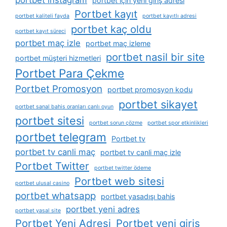
portbet i̇çin yeni giriş adresi
Portbet kayıt
portbet kaliteli fayda
portbet kayıtlı adresi
portbet kaç oldu
portbet kayıt süreci
portbet maç izle
portbet maç izleme
portbet nasil bir site
portbet müşteri hizmetleri
Portbet Para Çekme
Portbet Promosyon
portbet promosyon kodu
portbet sikayet
portbet sanal bahis oranları canlı oyun
portbet sitesi
portbet sorun çözme
portbet spor etkinlikleri
portbet telegram
Portbet tv
portbet tv canli maç
portbet tv canli maç izle
Portbet Twitter
portbet twitter ödeme
Portbet web sitesi
portbet ulusal casino
portbet whatsapp
portbet yasadışı bahis
portbet yeni adres
portbet yasal site
Portbet Yeni Adresi
Portbet yeni giriş