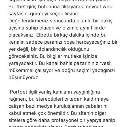
Portbet giriş butonuna tıklayarak mevcut web
sayfasını görmeyi seçebilirsiniz.
Değerlendirmeniz sonucunda olumlu bir bakış
açısına sahip olacak ve bizimle aynı fikirde
olacaksınız. Elbette birkaç dakika içinde bu
kanalın sadece paranızı boşa harcayacağınız bir
yer değil, bir dolandırıcılık olduğunu
göreceksiniz. Bu bilgiler mutlaka işinize
yarayacaktır. Bu kanal bahis pazarının zirvesi,
mükemmel çalışıyor ve doğru seçimi yaptığınızı
düşünüyoruz
Portbet ilgili yanlış kanıların yaygınlığına
rağmen, bu stereotipleri ortadan kaldırmaya
çalışan bazı medya kuruluşlarının çabalarını
kabul etmek çok önemlidir. Bu sitenin diğer
sitelere göre daha profesyonel bir yapıya sahip