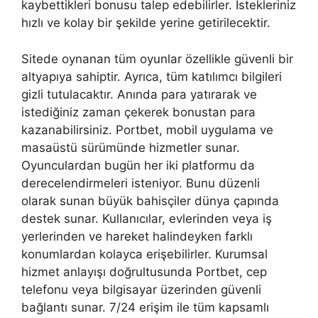
kaybettikleri bonusu talep edebilirler. İstekleriniz
hızlı ve kolay bir şekilde yerine getirilecektir.
Sitede oynanan tüm oyunlar özellikle güvenli bir
altyapıya sahiptir. Ayrıca, tüm katılımcı bilgileri
gizli tutulacaktır. Anında para yatırarak ve
istediğiniz zaman çekerek bonustan para
kazanabilirsiniz. Portbet, mobil uygulama ve
masaüstü sürümünde hizmetler sunar.
Oyunculardan bugün her iki platformu da
derecelendirmeleri isteniyor. Bunu düzenli
olarak sunan büyük bahisçiler dünya çapında
destek sunar. Kullanıcılar, evlerinden veya iş
yerlerinden ve hareket halindeyken farklı
konumlardan kolayca erişebilirler. Kurumsal
hizmet anlayışı doğrultusunda Portbet, cep
telefonu veya bilgisayar üzerinden güvenli
bağlantı sunar. 7/24 erişim ile tüm kapsamlı