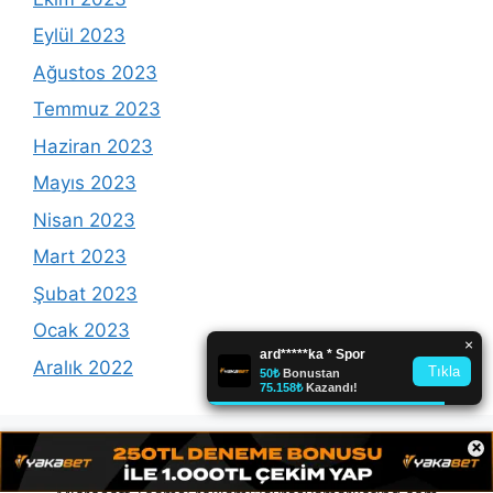
Eylül 2023
Ağustos 2023
Temmuz 2023
Haziran 2023
Mayıs 2023
Nisan 2023
Mart 2023
Şubat 2023
Ocak 2023
Aralık 2022
×
Avrasya'nın en büyük reklam platformunda olmak için