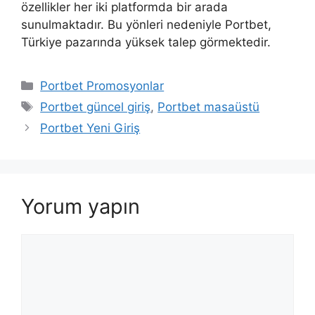
özellikler her iki platformda bir arada
sunulmaktadır. Bu yönleri nedeniyle Portbet,
Türkiye pazarında yüksek talep görmektedir.
Kategoriler
Portbet Promosyonlar
Etiketler
Portbet güncel giriş
,
Portbet masaüstü
Portbet Yeni Giriş
Yorum yapın
Yorum