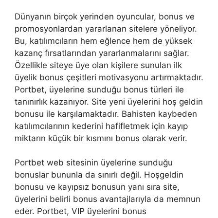
Dünyanın birçok yerinden oyuncular, bonus ve
promosyonlardan yararlanan sitelere yöneliyor.
Bu, katılımcıların hem eğlence hem de yüksek
kazanç fırsatlarından yararlanmalarını sağlar.
Özellikle siteye üye olan kişilere sunulan ilk
üyelik bonus çeşitleri motivasyonu artırmaktadır.
Portbet, üyelerine sunduğu bonus türleri ile
tanınırlık kazanıyor. Site yeni üyelerini hoş geldin
bonusu ile karşılamaktadır. Bahisten kaybeden
katılımcılarının kederini hafifletmek için kayıp
miktarın küçük bir kısmını bonus olarak verir.
Portbet web sitesinin üyelerine sunduğu
bonuslar bununla da sınırlı değil. Hoşgeldin
bonusu ve kayıpsız bonusun yanı sıra site,
üyelerini belirli bonus avantajlarıyla da memnun
eder. Portbet, VIP üyelerini bonus