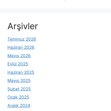
Arşivler
Temmuz 2026
Haziran 2026
Mayıs 2026
Eylül 2025
Haziran 2025
Mayıs 2025
Şubat 2025
Ocak 2025
Aralık 2024