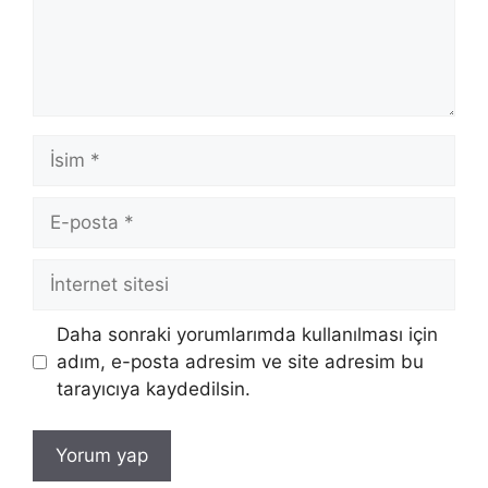
İsim
E-
posta
İnternet
sitesi
Daha sonraki yorumlarımda kullanılması için
adım, e-posta adresim ve site adresim bu
tarayıcıya kaydedilsin.