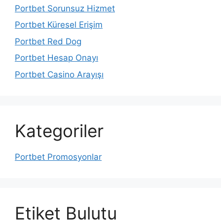
Portbet Sorunsuz Hizmet
Portbet Küresel Erişim
Portbet Red Dog
Portbet Hesap Onayı
Portbet Casino Arayışı
Kategoriler
Portbet Promosyonlar
Etiket Bulutu