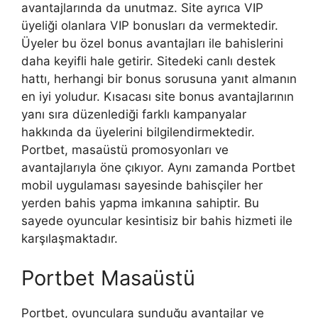
avantajlarında da unutmaz. Site ayrıca VIP
üyeliği olanlara VIP bonusları da vermektedir.
Üyeler bu özel bonus avantajları ile bahislerini
daha keyifli hale getirir. Sitedeki canlı destek
hattı, herhangi bir bonus sorusuna yanıt almanın
en iyi yoludur. Kısacası site bonus avantajlarının
yanı sıra düzenlediği farklı kampanyalar
hakkında da üyelerini bilgilendirmektedir.
Portbet, masaüstü promosyonları ve
avantajlarıyla öne çıkıyor. Aynı zamanda Portbet
mobil uygulaması sayesinde bahisçiler her
yerden bahis yapma imkanına sahiptir. Bu
sayede oyuncular kesintisiz bir bahis hizmeti ile
karşılaşmaktadır.
Portbet Masaüstü
Portbet, oyunculara sunduğu avantajlar ve