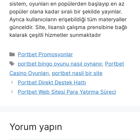
sistem, oyunları en popülerden başlayıp en az
popüler olana kadar sıralı bir şekilde yayınlar.
Ayrıca kullanıcıların erişebildiği tüm materyaller
günceldir. Site, lisanslı çalışma prensibine bağlı
kalarak çeşitli hizmetler sunmaktadır
Kategoriler
Portbet Promosyonlar
Etiketler
portbet bingo oyunu nasıl oynanır
,
Portbet
Casino Oyunları
,
portbet nasil bir site
Portbet Direkt Destek Hattı
Portbet Web Sitesi Para Yatırma Süreci
Yorum yapın