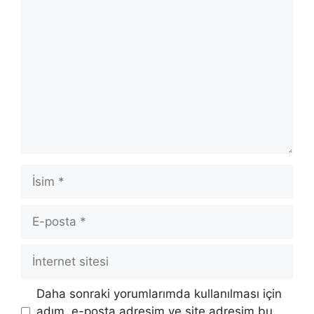
Yorum
İsim
E-
posta
İnternet
sitesi
Daha sonraki yorumlarımda kullanılması için
adım, e-posta adresim ve site adresim bu