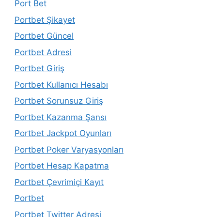
Port Bet
Portbet Şikayet
Portbet Güncel
Portbet Adresi
Portbet Giriş
Portbet Kullanıcı Hesabı
Portbet Sorunsuz Giriş
Portbet Kazanma Şansı
Portbet Jackpot Oyunları
Portbet Poker Varyasyonları
Portbet Hesap Kapatma
Portbet Çevrimiçi Kayıt
Portbet
Portbet Twitter Adresi