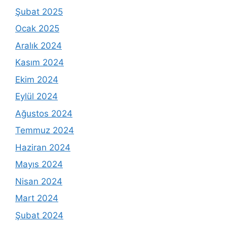
Şubat 2025
Ocak 2025
Aralık 2024
Kasım 2024
Ekim 2024
Eylül 2024
Ağustos 2024
Temmuz 2024
Haziran 2024
Mayıs 2024
Nisan 2024
Mart 2024
Şubat 2024