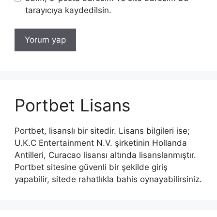
tarayıcıya kaydedilsin.
Portbet Lisans
Portbet, lisanslı bir sitedir. Lisans bilgileri ise;
U.K.C Entertainment N.V. şirketinin Hollanda
Antilleri, Curacao lisansı altında lisanslanmıştır.
Portbet sitesine güvenli bir şekilde giriş
yapabilir, sitede rahatlıkla bahis oynayabilirsiniz.