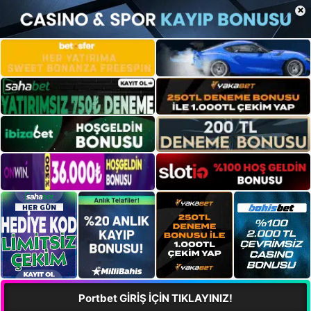
×
Portbet GİRİŞ İÇİN TIKLAYINIZ!