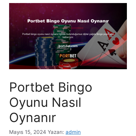
Portbet Bingo
Oyunu Nasıl
Oynanır
Mayıs 15, 2024
Yazarı:
admin