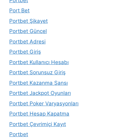
Portbet
Port Bet
Portbet Şikayet
Portbet Güncel
Portbet Adresi
Portbet Giriş
Portbet Kullanıcı Hesabı
Portbet Sorunsuz Giriş
Portbet Kazanma Şansı
Portbet Jackpot Oyunları
Portbet Poker Varyasyonları
Portbet Hesap Kapatma
Portbet Çevrimiçi Kayıt
Portbet