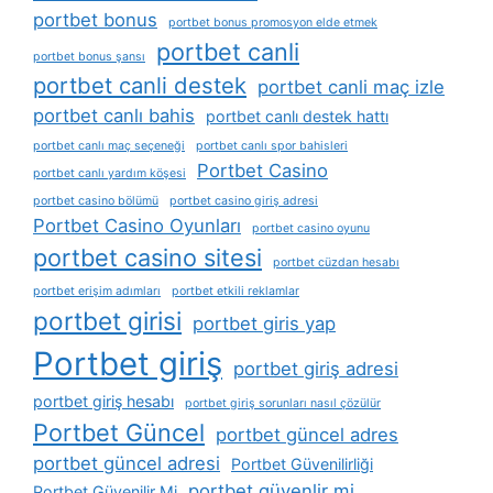
portbet bonus
portbet bonus promosyon elde etmek
portbet canli
portbet bonus şansı
portbet canli destek
portbet canli maç izle
portbet canlı bahis
portbet canlı destek hattı
portbet canlı maç seçeneği
portbet canlı spor bahisleri
Portbet Casino
portbet canlı yardım köşesi
portbet casino bölümü
portbet casino giriş adresi
Portbet Casino Oyunları
portbet casino oyunu
portbet casino sitesi
portbet cüzdan hesabı
portbet erişim adımları
portbet etkili reklamlar
portbet girisi
portbet giris yap
Portbet giriş
portbet giriş adresi
portbet giriş hesabı
portbet giriş sorunları nasıl çözülür
Portbet Güncel
portbet güncel adres
portbet güncel adresi
Portbet Güvenilirliği
portbet güvenlir mi
Portbet Güvenilir Mi