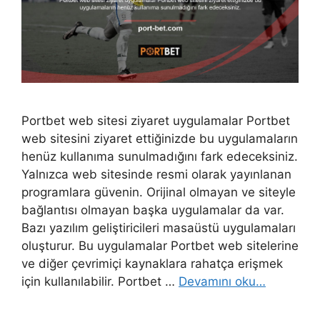
Portbet web sitesi ziyaret uygulamalar Portbet
web sitesini ziyaret ettiğinizde bu uygulamaların
henüz kullanıma sunulmadığını fark edeceksiniz.
Yalnızca web sitesinde resmi olarak yayınlanan
programlara güvenin. Orijinal olmayan ve siteyle
bağlantısı olmayan başka uygulamalar da var.
Bazı yazılım geliştiricileri masaüstü uygulamaları
oluşturur. Bu uygulamalar Portbet web sitelerine
ve diğer çevrimiçi kaynaklara rahatça erişmek
için kullanılabilir. Portbet …
Devamını oku…