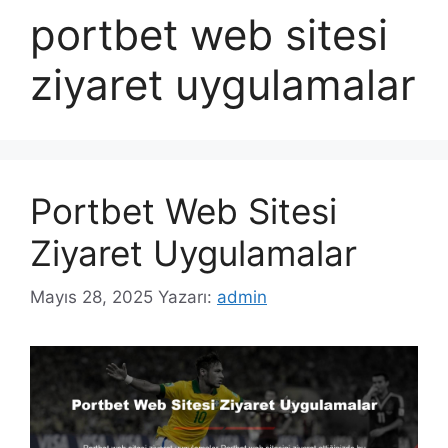
portbet web sitesi
ziyaret uygulamalar
Portbet Web Sitesi
Ziyaret Uygulamalar
Mayıs 28, 2025
Yazarı:
admin