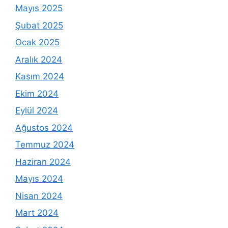
Mayıs 2025
Şubat 2025
Ocak 2025
Aralık 2024
Kasım 2024
Ekim 2024
Eylül 2024
Ağustos 2024
Temmuz 2024
Haziran 2024
Mayıs 2024
Nisan 2024
Mart 2024