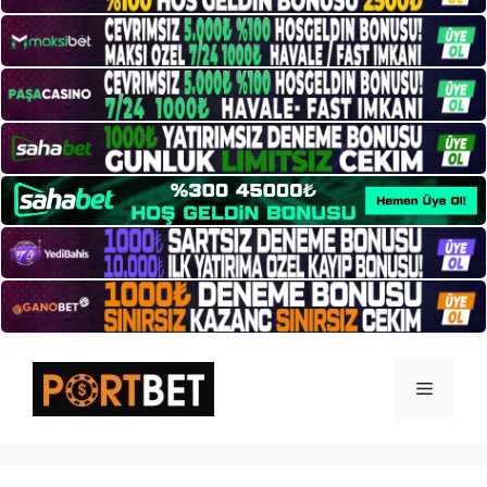
İçeriğe
atla
Menü