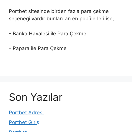
Portbet sitesinde birden fazla para çekme
seçeneği vardır bunlardan en popülerleri ise;
- Banka Havalesi ile Para Çekme
- Papara ile Para Çekme
Son Yazılar
Portbet Adresi
Portbet Giriş