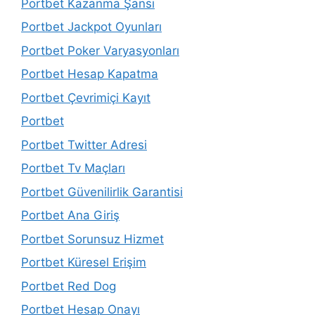
Portbet Kazanma Şansı
Portbet Jackpot Oyunları
Portbet Poker Varyasyonları
Portbet Hesap Kapatma
Portbet Çevrimiçi Kayıt
Portbet
Portbet Twitter Adresi
Portbet Tv Maçları
Portbet Güvenilirlik Garantisi
Portbet Ana Giriş
Portbet Sorunsuz Hizmet
Portbet Küresel Erişim
Portbet Red Dog
Portbet Hesap Onayı