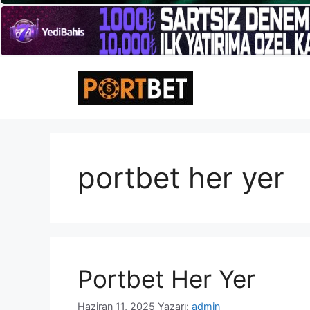
İçeriğe
atla
portbet her yer
Portbet Her Yer
Haziran 11, 2025
Yazarı:
admin