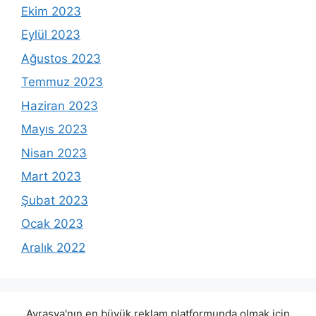
Ekim 2023
Eylül 2023
Ağustos 2023
Temmuz 2023
Haziran 2023
Mayıs 2023
Nisan 2023
Mart 2023
Şubat 2023
Ocak 2023
Aralık 2022
Avrasya'nın en büyük reklam platformunda olmak için