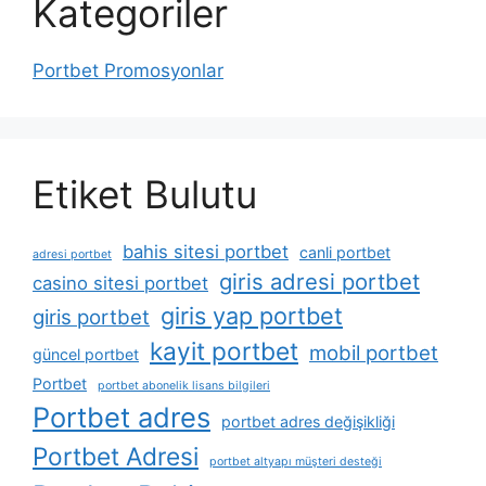
Kategoriler
Portbet Promosyonlar
Etiket Bulutu
bahis sitesi portbet
canli portbet
adresi portbet
giris adresi portbet
casino sitesi portbet
giris yap portbet
giris portbet
kayit portbet
mobil portbet
güncel portbet
Portbet
portbet abonelik lisans bilgileri
Portbet adres
portbet adres değişikliği
Portbet Adresi
portbet altyapı müşteri desteği