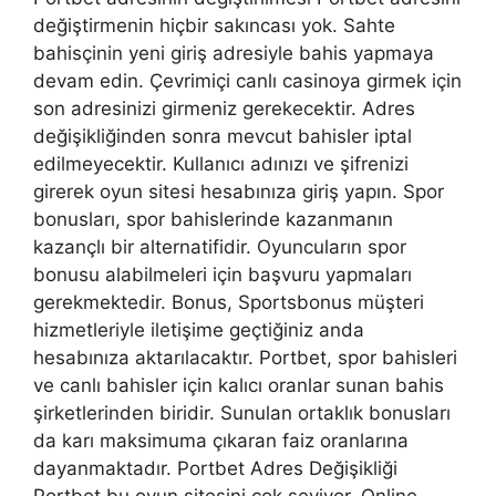
değiştirmenin hiçbir sakıncası yok. Sahte
bahisçinin yeni giriş adresiyle bahis yapmaya
devam edin. Çevrimiçi canlı casinoya girmek için
son adresinizi girmeniz gerekecektir. Adres
değişikliğinden sonra mevcut bahisler iptal
edilmeyecektir. Kullanıcı adınızı ve şifrenizi
girerek oyun sitesi hesabınıza giriş yapın. Spor
bonusları, spor bahislerinde kazanmanın
kazançlı bir alternatifidir. Oyuncuların spor
bonusu alabilmeleri için başvuru yapmaları
gerekmektedir. Bonus, Sportsbonus müşteri
hizmetleriyle iletişime geçtiğiniz anda
hesabınıza aktarılacaktır. Portbet, spor bahisleri
ve canlı bahisler için kalıcı oranlar sunan bahis
şirketlerinden biridir. Sunulan ortaklık bonusları
da karı maksimuma çıkaran faiz oranlarına
dayanmaktadır. Portbet Adres Değişikliği