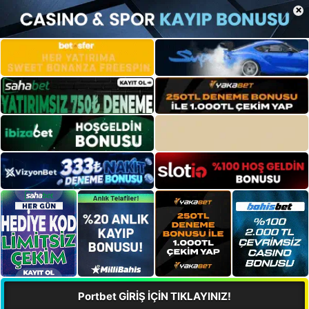
×
Portbet GİRİŞ İÇİN TIKLAYINIZ!