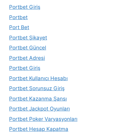
Portbet Giriş
Portbet
Port Bet
Portbet Şikayet
Portbet Güncel
Portbet Adresi
Portbet Giriş
Portbet Kullanıcı Hesabı
Portbet Sorunsuz Giriş
Portbet Kazanma Şansı
Portbet Jackpot Oyunları
Portbet Poker Varyasyonları
Portbet Hesap Kapatma