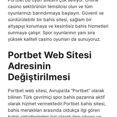
Portbet bu oyun sitesini çok seviyor. Online
casino sektörünün temsilcisi olun ve tüm
oyunlarınızı barındırmaya başlayın. Güvenli ve
sürdürülebilir bir bahis sitesi, sağlam bir
altyapıyı korumaya ve kesintisiz bahis hizmetleri
sunmaya çalışır. Spor oyunlarının yanı sıra
yüksek kaliteli casino oyunları da sunuyoruz.
Portbet Web Sitesi
Adresinin
Değiştirilmesi
Portbet web sitesi, Avrupa’da “Portbet” olarak
bilinen Türk çevrimiçi spor bahis pazarına aktif
olarak hizmet vermektedir.Portbet bahis sitesi,
bahis meraklıları arasında oldukça ilgi gören
bahis şirketlerinden biri olarak öne çıkıyor ve