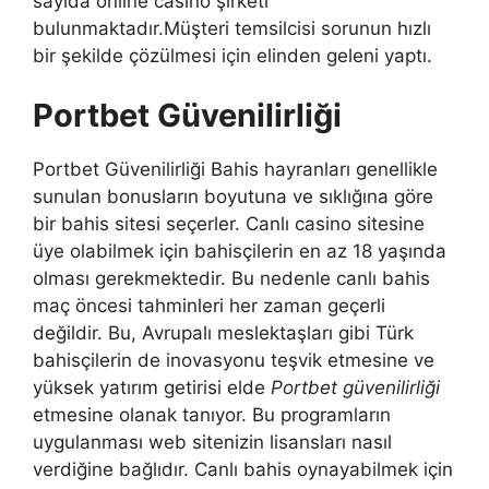
sayıda online casino şirketi
bulunmaktadır.Müşteri temsilcisi sorunun hızlı
bir şekilde çözülmesi için elinden geleni yaptı.
Portbet Güvenilirliği
Portbet Güvenilirliği Bahis hayranları genellikle
sunulan bonusların boyutuna ve sıklığına göre
bir bahis sitesi seçerler. Canlı casino sitesine
üye olabilmek için bahisçilerin en az 18 yaşında
olması gerekmektedir. Bu nedenle canlı bahis
maç öncesi tahminleri her zaman geçerli
değildir. Bu, Avrupalı ​​meslektaşları gibi Türk
bahisçilerin de inovasyonu teşvik etmesine ve
yüksek yatırım getirisi elde
Portbet güvenilirliği
etmesine olanak tanıyor. Bu programların
uygulanması web sitenizin lisansları nasıl
verdiğine bağlıdır. Canlı bahis oynayabilmek için