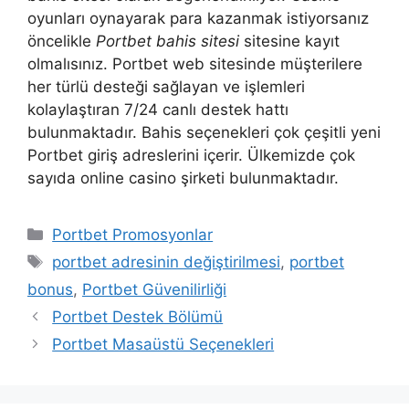
oyunları oynayarak para kazanmak istiyorsanız
öncelikle
Portbet bahis sitesi
sitesine kayıt
olmalısınız. Portbet web sitesinde müşterilere
her türlü desteği sağlayan ve işlemleri
kolaylaştıran 7/24 canlı destek hattı
bulunmaktadır. Bahis seçenekleri çok çeşitli yeni
Portbet giriş adreslerini içerir. Ülkemizde çok
sayıda online casino şirketi bulunmaktadır.
Kategoriler
Portbet Promosyonlar
Etiketler
portbet adresinin değiştirilmesi
,
portbet
bonus
,
Portbet Güvenilirliği
Portbet Destek Bölümü
Portbet Masaüstü Seçenekleri